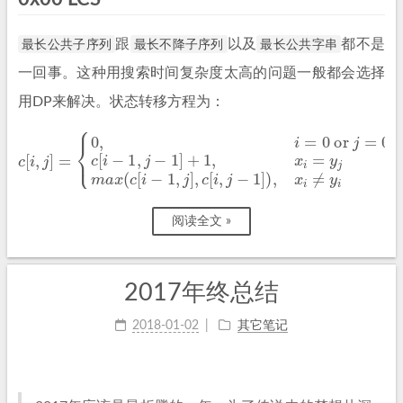
最长公共子序列
跟
最长不降子序列
以及
最长公共字串
都不是
一回事。这种用搜索时间复杂度太高的问题一般都会选择
用DP来解决。状态转移方程为：
{
0
,
i
=
0
or
j
=
0
c
[
i
−
1
,
j
−
1
]
+
1
c
,
[
x
i
y
i
,
=
j
i
]
y
=
j
m
a
x
(
c
[
i
−
1
,
j
]
,
c
[
i
,
j
−
1
]
)
,
x
i
≠
阅读全文 »
2017年终总结
2018-01-02
其它笔记