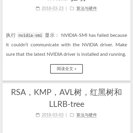
2018-03-23
算法与硬件
执行
nvidia-smi
显示： NVIDIA-SMI has failed because
it couldn’t communicate with the NVIDIA driver. Make
sure that the latest NVIDIA driver is installed and running.
阅读全文 »
RSA，KMP，AVL树，红黑树和
LLRB-tree
2018-03-03
算法与硬件