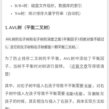
B/B+树：磁盘文件组织，数据库的索引
Trie树：统计排序大量字符串（自动机）
1. AVL树（平衡二叉树）
AVL树的左子树和右子树的深度之差(平衡因子)的绝对值不超过
1，且它的左子树和右子树都是一颗平衡二叉树。
为了防止排序二叉树的不平衡，AVL树中添加了平衡因
子，当树不平衡时对树进行旋转。（
这篇文章
写得很清
楚）
其中，对右子树中插入右孩子导致不平衡需要
左旋
，对右
子树中插入左孩子导致不平衡需要
右旋+左旋
。当
删除
左
孩子的时候，其实相当与插入了右孩子。具体实现方法如