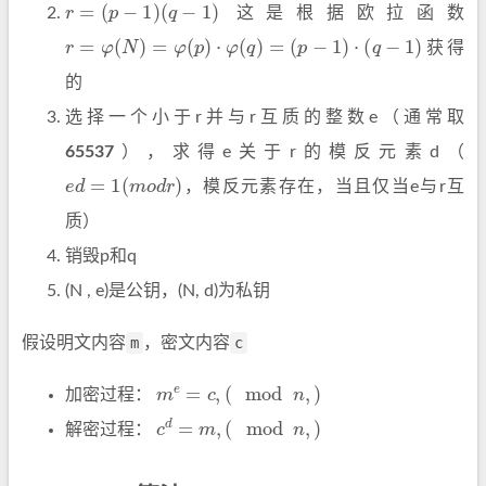
r
=
(
p
−
1
)
(
q
−
1
)
这是根据欧拉函数
r
=
φ
(
N
)
=
φ
(
p
)
⋅
φ
(
q
)
=
(
p
−
1
)
⋅
(
q
−
1
)
获得
的
选择一个小于r并与r互质的整数e（通常取
65537
），求得e关于r的模反元素d（
e
d
=
1
(
m
o
d
r
)
，模反元素存在，当且仅当e与r互
质）
销毁p和q
(N , e)是公钥，(N, d)为私钥
假设明文内容
m
，密文内容
c
m
e
=
c
,
(
mod
n
,
)
加密过程：
c
d
=
m
,
(
mod
n
,
)
解密过程：