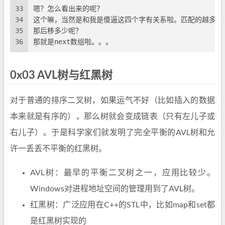
33
嗯？怎么看出来的呢？
34
这个嘛，当然是和我是傻逼这四个字有关系啦。匹配的越多，
35
那后移多少呢？
36
那就是next数组啦。。。
0x03 AVL树与红黑树
对于普通的排序二叉树，如果运气不好（比如插入的数据
本来就是有序的），那么树就会变成链表（只有左儿子或
右儿子）。于是科学家们就发明了完全平衡的AVL树和允
许一丢丢不平衡的红黑树。
AVL树：最早的平衡二叉树之一，应用比较少。
Windows对进程地址空间的管理用到了AVL树。
红黑树：广泛应用在C++的STL中，比如map和set都
是红黑树实现的