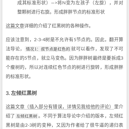
成其标准形状）—>将N变为左孩子（左旋），并对
整颗树进行右旋。形成胖胖节点的标准形状
这篇文章
详细的介绍了红黑树的各种操作。
应该注意到，2-3-4树是不允许有5节点的。因此，翻开算
法导论，
情况1：叔节点是红色的
就可以看作，发现了不可
能存在的5节点，就立马变色。因为胖胖树最终是要拆成3
个瘦树的，所以对连续红色节点的树进行旋转，形成胖胖
的标准形状。
3. 左倾红黑树
这篇文章（插入部分有错误，详情见我给他的评论）
里介
绍了
左倾红黑树
。不同于算法导论中介绍的版本，左倾红
黑树是由2-3树的变种，又因为作者给了很牛逼的递归表