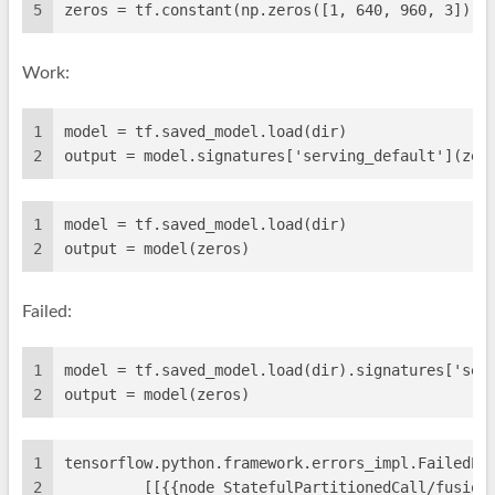
5
zeros = tf.constant(np.zeros([1, 640, 960, 3]), 
Work:
1
model = tf.saved_model.load(dir)
2
output = model.signatures['serving_default'](zer
1
model = tf.saved_model.load(dir)
2
output = model(zeros)
Failed:
1
model = tf.saved_model.load(dir).signatures['ser
2
output = model(zeros)
1
tensorflow.python.framework.errors_impl.FailedPr
2
	 [[{{node StatefulPartitionedCall/fusion