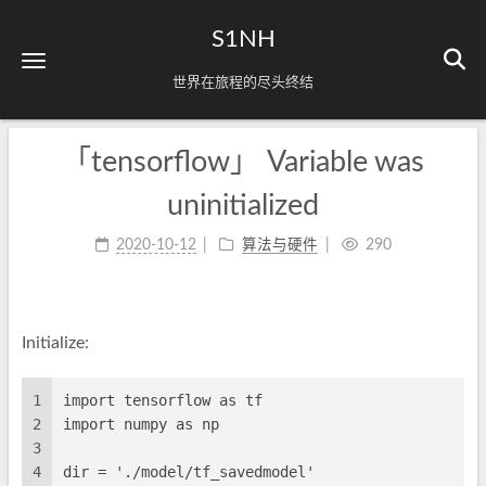
S1NH
世界在旅程的尽头终结
「tensorflow」 Variable was
uninitialized
2020-10-12
算法与硬件
290
Initialize:
1
import tensorflow as tf
2
import numpy as np
3
4
dir = './model/tf_savedmodel'