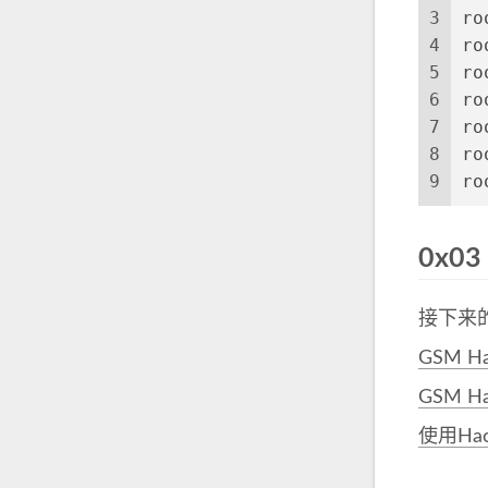
3
ro
4
ro
5
ro
6
ro
7
ro
8
ro
9
ro
0x0
接下来
GSM 
GSM H
使用Ha