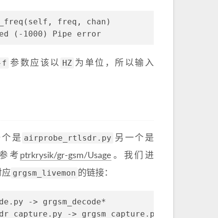
_freq(self, freq, chan)
ed (-1000) Pipe error
-f
HZ
参数应该以
为单位，所以输入
airprobe_rtlsdr.py
一个是
另一个是
参考
ptrkrysik/gr-gsm/Usage
。我们进
grgsm_livemon
对应
的链接：
de.py -> grgsm_decode*
dr_capture.py -> grgsm_capture.py*