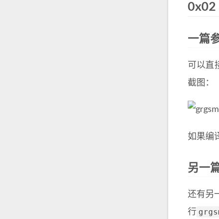
0x0
一篇
可以直
截图：
如果编
另一
还有另
grgs
行