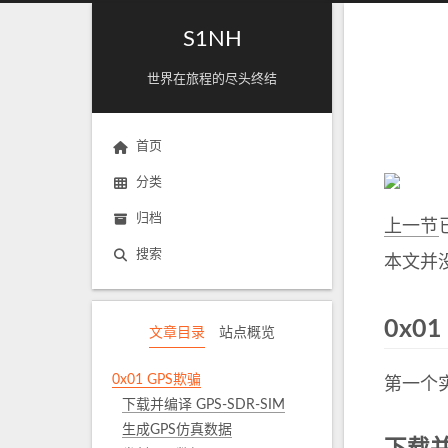
S1NH
世界在旅程的尽头终结
首页
分类
归档
上一节
搜索
本文并
0x0
文章目录
站点概览
0x01 GPS欺骗
第一个实
下载并编译 GPS-SDR-SIM
生成GPS仿真数据