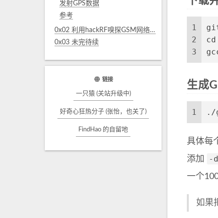
下载并编
发射GPS数据
参考
1
gi
0x02 利用hackRF嗅探GSM网络流量
2
cd
0x03 未完待续
3
gc
链接
生成G
一只猿 (关站升级中)
1
./
好奇心狂热分子 (张怡，也关了)
FindHao 的自留地
具体每
-
添加
一个10
如果