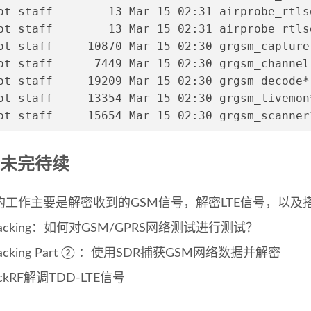
ot staff        13 Mar 15 02:31 airprobe_rtls
ot staff        13 Mar 15 02:31 airprobe_rtls
ot staff     10870 Mar 15 02:30 grgsm_capture
ot staff      7449 Mar 15 02:30 grgsm_channel
ot staff     19209 Mar 15 02:30 grgsm_decode*
ot staff     13354 Mar 15 02:30 grgsm_livemon
ot staff     15654 Mar 15 02:30 grgsm_scanner
3 未完待续
的工作主要是解密收到的GSM信号，解密LTE信号，以及
Hacking：如何对GSM/GPRS网络测试进行测试？
acking Part ② ：使用SDR捕获GSM网络数据并解密
ckRF解调TDD-LTE信号