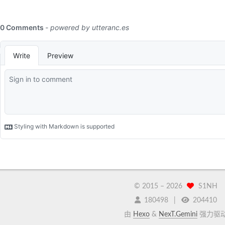
© 2015 –
2026
S1NH
180498
204410
由
Hexo
&
NexT.Gemini
强力驱