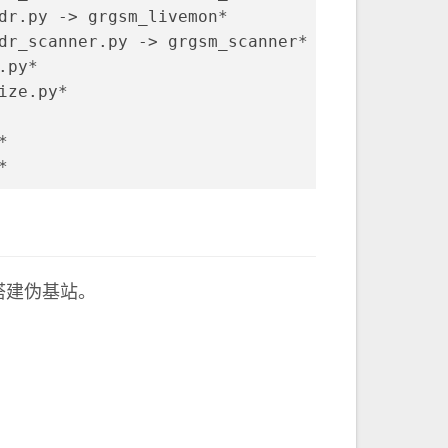
dr.py -> grgsm_livemon*
dr_scanner.py -> grgsm_scanner*
.py*
ize.py*
*
*
搭建伪基站。