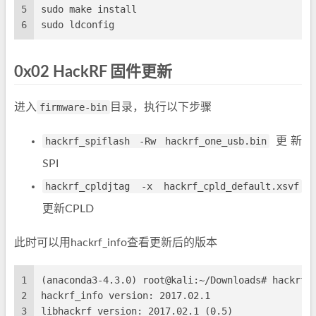
5
sudo make install
6
sudo ldconfig
0x02 HackRF 固件更新
进入
firmware-bin
目录，执行以下步骤
hackrf_spiflash -Rw hackrf_one_usb.bin
更新
SPI
hackrf_cpldjtag -x hackrf_cpld_default.xsvf
更新CPLD
此时可以用hackrf_info查看更新后的版本
1
(anaconda3-4.3.0) root@kali:~/Downloads# hackrf_
2
hackrf_info version: 2017.02.1
3
libhackrf version: 2017.02.1 (0.5)