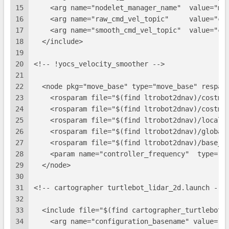
15
    <arg name="nodelet_manager_name"  value="mo
16
    <arg name="raw_cmd_vel_topic"     value="cm
17
    <arg name="smooth_cmd_vel_topic"  value="cm
18
  </include>
19
20
<!-- !yocs_velocity_smoother -->
21
22
  <node pkg="move_base" type="move_base" respaw
23
    <rosparam file="$(find ltrobot2dnav)/costma
24
    <rosparam file="$(find ltrobot2dnav)/costma
25
    <rosparam file="$(find ltrobot2dnav)/local_
26
    <rosparam file="$(find ltrobot2dnav)/global
27
    <rosparam file="$(find ltrobot2dnav)/base_l
28
    <param name="controller_frequency"  type="d
29
  </node>
30
31
<!-- cartographer turtlebot_lidar_2d.launch -->
32
33
  <include file="$(find cartographer_turtlebot)
34
    <arg name="configuration_basename" value="t