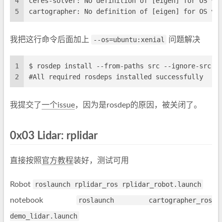
4
ceres-solver: No definition of [eigen] for OS ve
5
cartographer: No definition of [eigen] for OS ve
我把这行命令后面加上
--os=ubuntu:xenial
问题解决
1
$ rosdep install --from-paths src --ignore-src -
2
#All required rosdeps installed successfully
我提交了
一个issue
，因为是rosdep的原因，被关闭了。
0x03 Lidar: rplidar
直接按照
官方教程
装好，测试可用
Robot
roslaunch rplidar_ros rplidar_robot.launch
notebook
roslaunch cartographer_ros
demo_lidar.launch