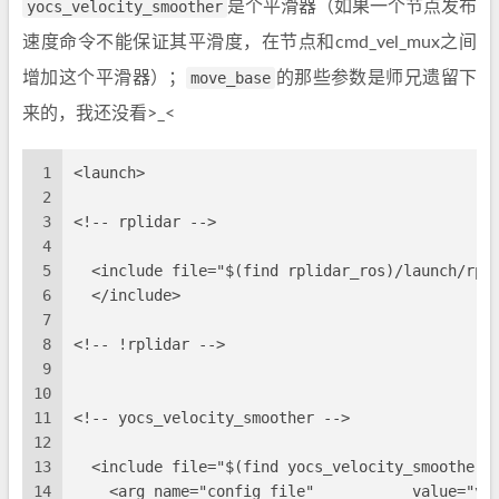
yocs_velocity_smoother
是个平滑器（如果一个节点发布
速度命令不能保证其平滑度，在节点和cmd_vel_mux之间
增加这个平滑器）；
move_base
的那些参数是师兄遗留下
来的，我还没看>_<
1
<launch>
2
3
<!-- rplidar -->
4
5
  <include file="$(find rplidar_ros)/launch/rpl
6
  </include>
7
8
<!-- !rplidar -->
9
10
11
<!-- yocs_velocity_smoother -->
12
13
  <include file="$(find yocs_velocity_smoother)
14
    <arg name="config_file"           value="yo