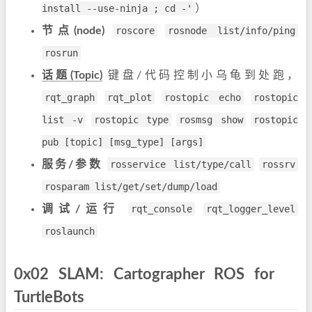
install --use-ninja ; cd -'
）
节点(node)
roscore
rosnode list/info/ping
rosrun
话题(Topic)
键盘/代码控制小乌龟到处跑，
rqt_graph
rqt_plot
rostopic echo
rostopic
list -v
rostopic type
rosmsg show
rostopic
pub [topic] [msg_type] [args]
服务/参数
rosservice list/type/call
rossrv
rosparam list/get/set/dump/load
调试/运行
rqt_console
rqt_logger_level
roslaunch
0x02 SLAM: Cartographer ROS for
TurtleBots