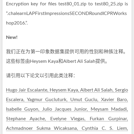
Encryption key for files test80_01.zip to test80_25.zip is
“.chalearnLAPFirstImpressionsSECONDRoundICPRWorks
hop2016.”.
New!
我们正在为第一印象数据集提供可用的性别和种族注释。
这些标签由Heysem Kaya和Albert Ali Salah提供。
请引用以下论文以引用此类注释：
Hugo Jair Escalante, Heysem Kaya, Albert Ali Salah, Sergio
Escalera, Yagmur Gucluturk, Umut Guclu, Xavier Baro,
Isabelle Guyon, Julio Jacques Junior, Meysam Madadi,
Stephane Ayache, Evelyne Viegas, Furkan Gurpinar,
Achmadnoer Sukma Wicaksana, Cynthia C. S. Liem,