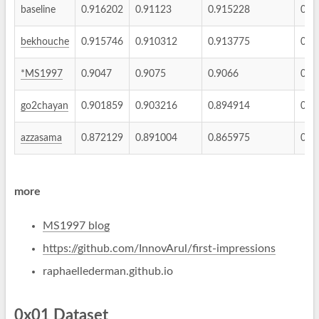
baseline
0.916202
0.91123
0.915228
0.9
bekhouche
0.915746
0.910312
0.913775
0.9
*MS1997
0.9047
0.9075
0.9066
0.9
go2chayan
0.901859
0.903216
0.894914
0.9
azzasama
0.872129
0.891004
0.865975
0.8
more
MS1997 blog
https://github.com/InnovArul/first-impressions
raphaellederman.github.io
0x01 Dataset