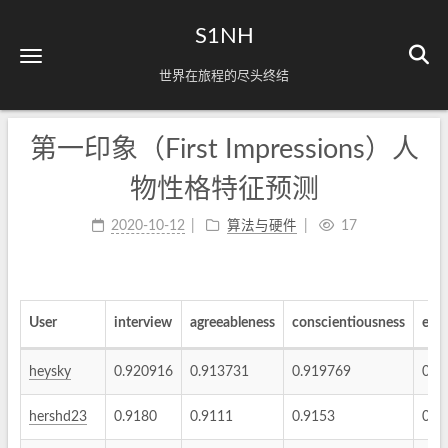
S1NH
世界在旅程的尽头终结
第一印象（First Impressions）人
物性格特征预测
2020-10-12
算法与硬件
17
User
interview
agreeableness
conscientiousness
extr
heysky
0.920916
0.913731
0.919769
0.9
hershd23
0.9180
0.9111
0.9153
0.9