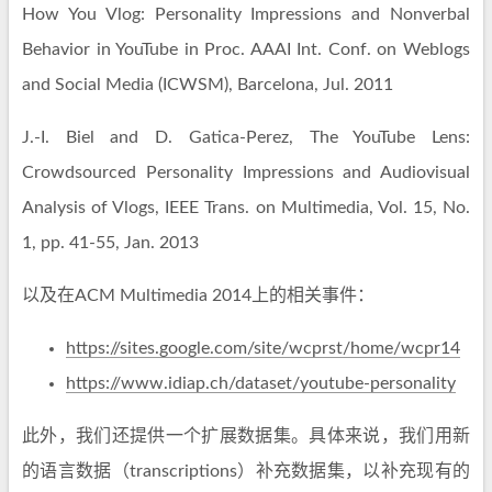
How You Vlog: Personality Impressions and Nonverbal
Behavior in YouTube in Proc. AAAI Int. Conf. on Weblogs
and Social Media (ICWSM), Barcelona, Jul. 2011
J.-I. Biel and D. Gatica-Perez, The YouTube Lens:
Crowdsourced Personality Impressions and Audiovisual
Analysis of Vlogs, IEEE Trans. on Multimedia, Vol. 15, No.
1, pp. 41-55, Jan. 2013
以及在ACM Multimedia 2014上的相关事件：
https://sites.google.com/site/wcprst/home/wcpr14
https://www.idiap.ch/dataset/youtube-personality
此外，我们还提供一个扩展数据集。具体来说，我们用新
的语言数据（transcriptions）补充数据集，以补充现有的