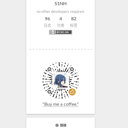
S1NH
no other developers required.
96
4
82
日志
分类
标签
"Buy me a coffee."
链接