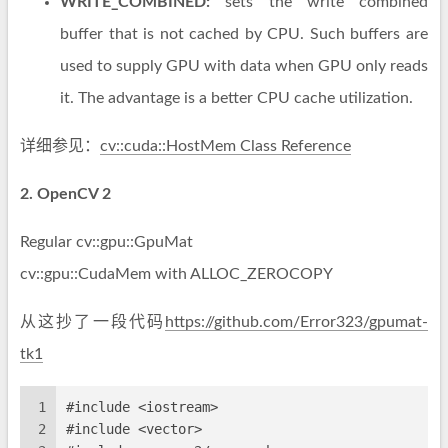
WRITE_COMBINED:
sets the write combined
buffer that is not cached by CPU. Such buffers are
used to supply GPU with data when GPU only reads
it. The advantage is a better CPU cache utilization.
详细参见：
cv::cuda::HostMem Class Reference
2. OpenCV 2
Regular cv::gpu::GpuMat
cv::gpu::CudaMem with ALLOC_ZEROCOPY
从这抄了一段代码
https://github.com/Error323/gpumat-
tk1
1
#include <iostream>
2
#include <vector>