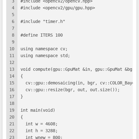
3
#include <opencv2/opencv.hpp>
4
#include <opencv2/gpu/gpu.hpp>
5
6
#include "timer.h"
7
8
#define ITERS 100
9
10
using namespace cv;
11
using namespace std;
12
13
void compute(gpu::GpuMat &in, gpu::GpuMat &bgr,
14
{
15
  cv::gpu::demosaicing(in, bgr, cv::COLOR_Bayer
16
  cv::gpu::resize(bgr, out, out.size());
17
}
18
19
int main(void)
20
{
21
  int w = 4608;
22
  int h = 3288;
23
  int wnew = 800;