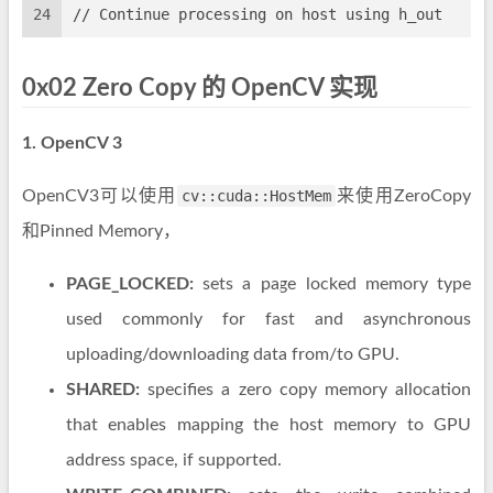
24
// Continue processing on host using h_out
0x02 Zero Copy 的 OpenCV 实现
1. OpenCV 3
OpenCV3可以使用
cv::cuda::HostMem
来使用ZeroCopy
和Pinned Memory，
PAGE_LOCKED:
sets a page locked memory type
used commonly for fast and asynchronous
uploading/downloading data from/to GPU.
SHARED:
specifies a zero copy memory allocation
that enables mapping the host memory to GPU
address space, if supported.