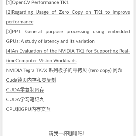
[1]OpenCV Performance TK1
[2]Regarding Usage of Zero Copy on TX1 to improve
performance
[3]PPT: General purpose processing using embedded
GPUs: A study of latency and its variation
[4]An Evaluation of the NVIDIA TX1 for Supporting Real-
timeComputer-Vision Workloads
NVIDIA Tegra TK/X 系列板子的零拷贝 (zero copy) 问题
Cuda锁页内存和零复制
CUDA零复制内存
CUDA学习笔记九
CPU和GPU内存交互
请我一杯咖啡吧！