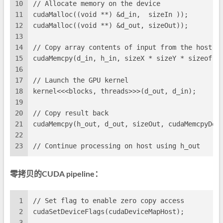
10
// Allocate memory on the device
11
cudaMalloc((void **) &d_in,  sizeIn ));
12
cudaMalloc((void **) &d_out, sizeOut));
13
14
// Copy array contents of input from the host (
15
cudaMemcpy(d_in, h_in, sizeX * sizeY * sizeof(f
16
17
// Launch the GPU kernel
18
kernel<<<blocks, threads>>>(d_out, d_in);
19
20
// Copy result back
21
cudaMemcpy(h_out, d_out, sizeOut, cudaMemcpyDev
22
23
// Continue processing on host using h_out
零拷贝的CUDA pipeline：
1
// Set flag to enable zero copy access
2
cudaSetDeviceFlags(cudaDeviceMapHost);
3