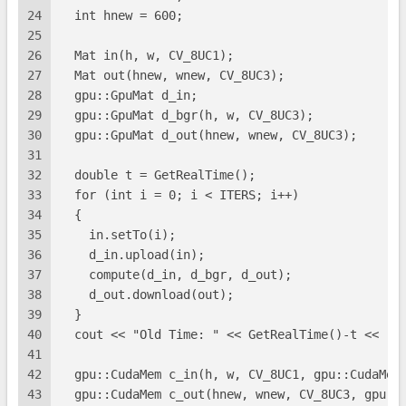
24
  int hnew = 600;
25
26
  Mat in(h, w, CV_8UC1);
27
  Mat out(hnew, wnew, CV_8UC3);
28
  gpu::GpuMat d_in;
29
  gpu::GpuMat d_bgr(h, w, CV_8UC3);
30
  gpu::GpuMat d_out(hnew, wnew, CV_8UC3);
31
32
  double t = GetRealTime();
33
  for (int i = 0; i < ITERS; i++)
34
  {
35
    in.setTo(i);
36
    d_in.upload(in);
37
    compute(d_in, d_bgr, d_out);
38
    d_out.download(out);
39
  }
40
  cout << "Old Time: " << GetRealTime()-t << " 
41
42
  gpu::CudaMem c_in(h, w, CV_8UC1, gpu::CudaMem
43
  gpu::CudaMem c_out(hnew, wnew, CV_8UC3, gpu::