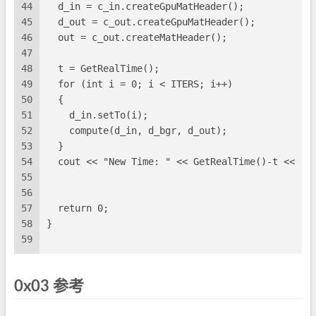
44
  d_in = c_in.createGpuMatHeader();
45
  d_out = c_out.createGpuMatHeader();
46
  out = c_out.createMatHeader();
47
48
  t = GetRealTime();
49
  for (int i = 0; i < ITERS; i++)
50
  {
51
    d_in.setTo(i);
52
    compute(d_in, d_bgr, d_out);
53
  }
54
  cout << "New Time: " << GetRealTime()-t << " 
55
56
57
  return 0;
58
}
59
0x03 参考