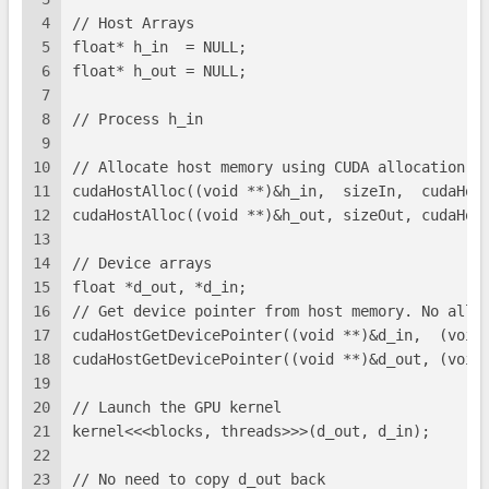
4
// Host Arrays
5
float* h_in  = NULL;
6
float* h_out = NULL;
7
8
// Process h_in
9
10
// Allocate host memory using CUDA allocation c
11
cudaHostAlloc((void **)&h_in,  sizeIn,  cudaHos
12
cudaHostAlloc((void **)&h_out, sizeOut, cudaHos
13
14
// Device arrays
15
float *d_out, *d_in;
16
// Get device pointer from host memory. No allo
17
cudaHostGetDevicePointer((void **)&d_in,  (void
18
cudaHostGetDevicePointer((void **)&d_out, (void
19
20
// Launch the GPU kernel
21
kernel<<<blocks, threads>>>(d_out, d_in);
22
23
// No need to copy d_out back