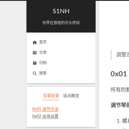
S1NH
世界在旅程的尽头终结
首页
分类
调整
归档
0x0
搜索
所有的
文章目录
站点概览
调节琴
0x01 调节方法
0x02 出场设置
螺