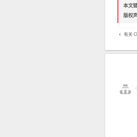
本文
版权
有关 C