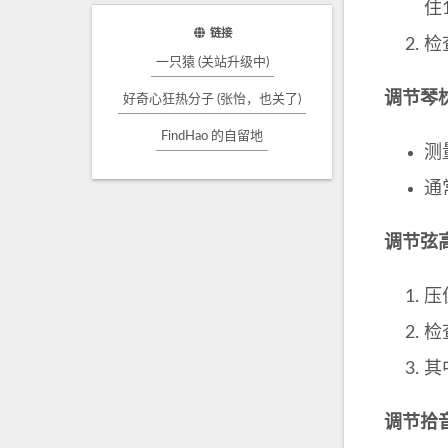
住
链接
检
一只猿 (关站升级中)
调节琴
好奇心狂热分子 (张怡，也关了)
FindHao 的自留地
测量
通
调节弦
压
检
其
调节拾