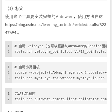
（1）标定
使用这个工具要安装完整的
Autoware
，使用方法在这：
https://blog.csdn.net/learning_tortosie/article/details/823
47694
。
1
# 启动 velodyne（也可以直接从Autoware的Sensing面板
2
roslaunch velodyne_pointcloud VLP16_points.launc
1
# 启动小觅相机
2
source ~/project/SLAM/mynt-eye-sdk-2-updated/wra
3
roslaunch mynt_eye_ros_wrapper mynteye.launch
1
启动标定程序
2
roslaunch autoware_camera_lidar_calibrator camer