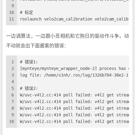
9
10
# 标定
11
roslaunch velo2cam_calibration velo2cam_calibra
一边调算法，一边跟小觅相机和它狗日的驱动作斗争。动
不动就会出下面酱紫的错误：
1
# 错误1:
2
[mynteye/mynteye_wrapper_node-2] process has di
3
log file: /home/s1nh/.ros/log/1326b704-38e2-11e
4
5
# 错误2:
6
W/uvc-v4l2.cc:414 poll failed: v4l2 get stream 
7
W/uvc-v4l2.cc:414 poll failed: v4l2 get stream 
8
W/uvc-v4l2.cc:414 poll failed: v4l2 get stream 
9
W/uvc-v4l2.cc:414 poll failed: v4l2 get stream 
10
W/uvc-v4l2.cc:414 poll failed: v4l2 get stream 