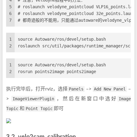
4
# 注意，velodyne教程中的方法：
5
# roslaunch velodyne_pointcloud VLP16_points.lau
6
# roslaunch velodyne_pointcloud 32e_points.launc
7
# 都奇迹般的不能用，只能通过autoware的velodyne_vlp1
1
source Autoware/ros/devel/setup.bash
2
roslaunch src/util/packages/runtime_manager/scri
1
source Autoware/ros/devel/setup.bash
2
rosrun points2image points2image
执行完毕后，打开rviz，选择
Panels
–>
Add New Panel
–
>
ImageViewerPlugin
，然后在新窗口中选好
Image
Topic
和
Point Topic
即可