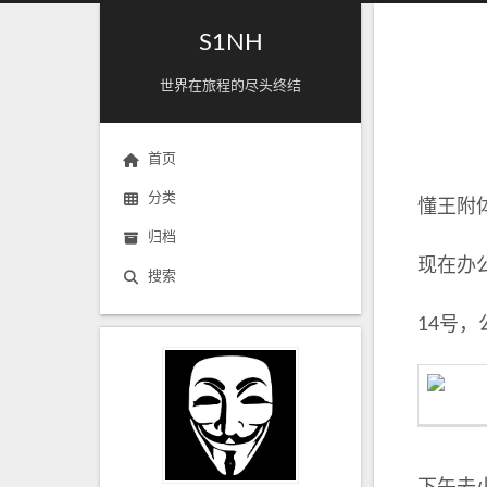
S1NH
世界在旅程的尽头终结
首页
分类
懂王附
归档
现在办
搜索
14号