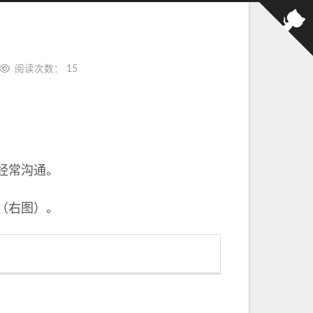
阅读次数：
15
经常沟通。
（右图）。