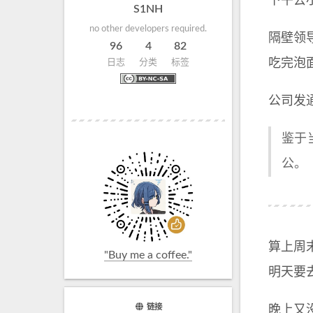
下午去
S1NH
no other developers required.
隔壁领
96
4
82
吃完泡
日志
分类
标签
公司发
鉴于
公。
算上周
"Buy me a coffee."
明天要
链接
晚上又