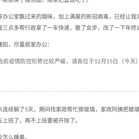
小卖部买了桶泡面，顺便把盒饭吃了。
导办公室飘过来的烟味，加上满屋的新冠病毒，已经让我
面三点多帮行政拿了一车快递，散了会步，改了一下年终述
通知，尽量居家办公：
当前疫情防控形势比较严峻，请各位于12月15日（今
末连续躺了5天，期间找家政帮忙擦玻璃，家政阿姨把玻
去上班了，再不上班要被开除了。
没怎么睡着。