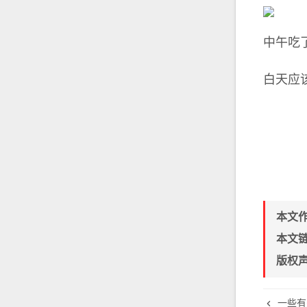
中午吃
白天应
本文
本文
版权
一些有关