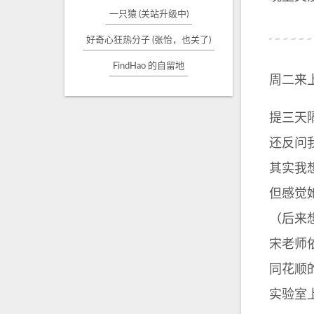
一只猿 (关站升级中)
好奇心狂热分子 (张怡，也关了)
FindHao 的自留地
周二来
提三天
还反问
其实我
但感觉
（后来
宋老师
同花顺
实验室