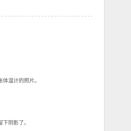
张体温计的照片。
留下阴影了。